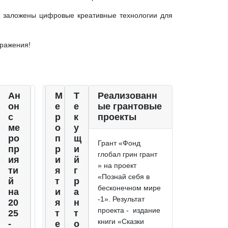
е заложены цифровые креативные технологии для
бражения!
Ан
М
Т
Реализованн
он
е
е
ые грантовые
с
р
к
проекты
ме
о
у
ро
п
щ
Грант «Фонд
пр
р
и
глобал грин грант
ия
и
й
» на проект
ти
я
г
«Познай себя в
й
т
р
бесконечном мире
на
и
а
-1». Результат
20
я
н
проекта - издание
25
т
т
книги «Сказки
-
е
о