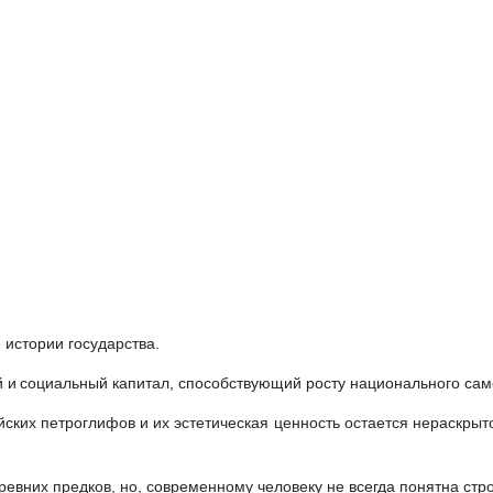
 истории государства.
й и социальный капитал, способствующий росту национального са
ских петроглифов и их эстетическая ценность остается нераскрытой
вних предков, но, современному человеку не всегда понятна стро