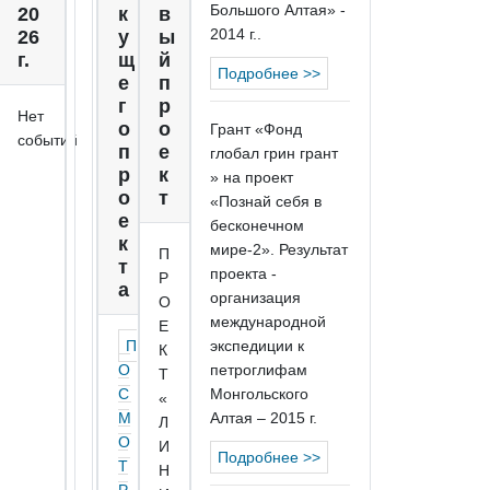
Большого Алтая» -
20
к
в
2014 г..
26
у
ы
г.
щ
й
Подробнее >>
е
п
г
р
Нет
о
о
Грант «Фонд
событий
п
е
глобал грин грант
р
к
» на проект
о
т
«Познай себя в
е
бесконечном
к
мире-2». Результат
П
т
проекта -
Р
а
организация
О
международной
Е
П
экспедиции к
К
О
петроглифам
Т
С
Монгольского
«
М
Алтая – 2015 г.
Л
О
И
Подробнее >>
Т
Н