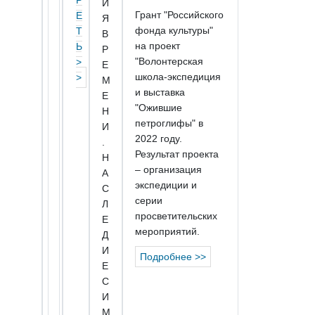
Р
И
Грант "Российского
Е
Я
фонда культуры"
Т
В
на проект
Ь
Р
"Волонтерская
>
Е
школа-экспедиция
>
М
и выставка
Е
"Ожившие
Н
петроглифы" в
И
2022 году.
.
Результат проекта
Н
– организация
А
экспедиции и
С
серии
Л
просветительских
Е
мероприятий.
Д
И
Подробнее >>
Е
С
И
М