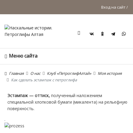
Вход на сайт
Поиск
Меню сайта
Главная
О нас
Клуб «ПетроглифАлтай»
Моя история
Как сделать эстампаж с петроглифа
Эстампаж — оттиск,
полученный наложением
специальной хлопковой бумаги (микалента) на рельефную
поверхность.
.