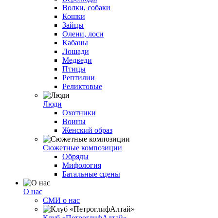
Волки, собаки
Кошки
Зайцы
Олени, лоси
Кабаны
Лошади
Медведи
Птицы
Рептилии
Реликтовые
Люди
Охотники
Воины
Женский образ
Сюжетные композиции
Обряды
Мифология
Батальные сцены
О нас
СМИ о нас
Клуб «ПетроглифАлтай»